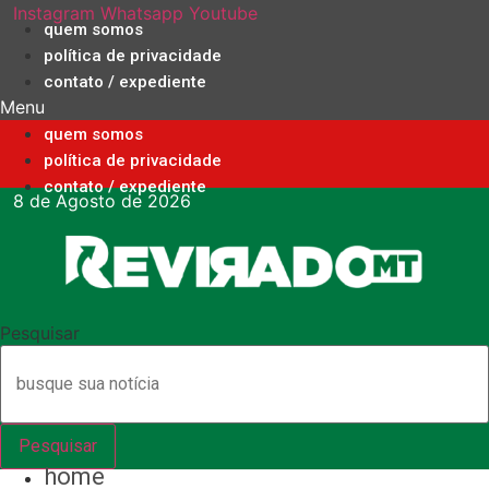
Ir
Instagram
Whatsapp
Youtube
quem somos
para
política de privacidade
o
contato / expediente
conteúdo
Menu
quem somos
política de privacidade
contato / expediente
8 de Agosto de 2026
Pesquisar
Pesquisar
home