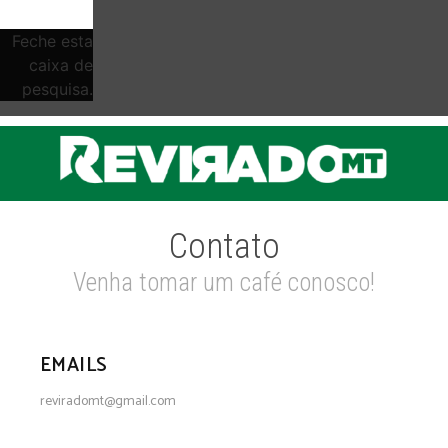
Feche esta
caixa de
pesquisa.
Contato
Venha tomar um café conosco!
EMAILS
reviradomt@gmail.com