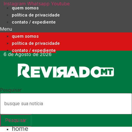
Ir
Instagram
Whatsapp
Youtube
quem somos
para
política de privacidade
o
contato / expediente
conteúdo
Menu
quem somos
política de privacidade
contato / expediente
6 de Agosto de 2026
Pesquisar
Pesquisar
home