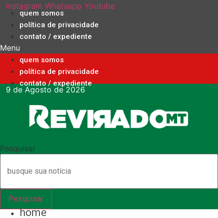
Ir
Instagram
Whatsapp
Youtube
quem somos
para
política de privacidade
o
contato / expediente
conteúdo
Menu
quem somos
política de privacidade
contato / expediente
9 de Agosto de 2026
Pesquisar
Pesquisar
home