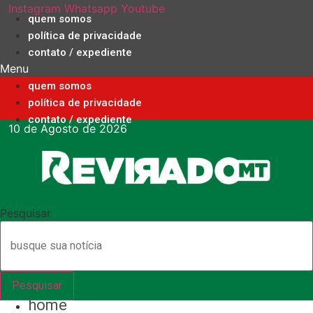
Ir
Instagram
Whatsapp
Youtube
quem somos
para
política de privacidade
o
contato / expediente
conteúdo
Menu
quem somos
política de privacidade
contato / expediente
10 de Agosto de 2026
Pesquisar
Pesquisar
home