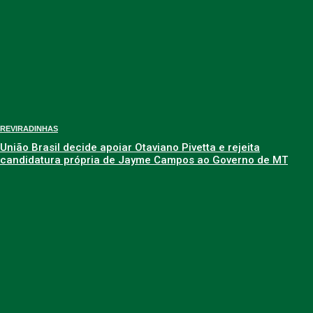
REVIRADINHAS
União Brasil decide apoiar Otaviano Pivetta e rejeita
candidatura própria de Jayme Campos ao Governo de MT