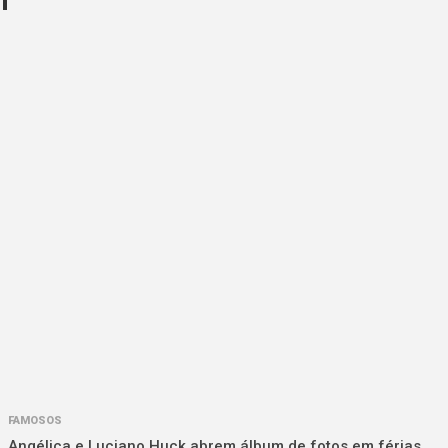
FAMOSOS
Angélica e Luciano Huck abrem álbum de fotos em férias