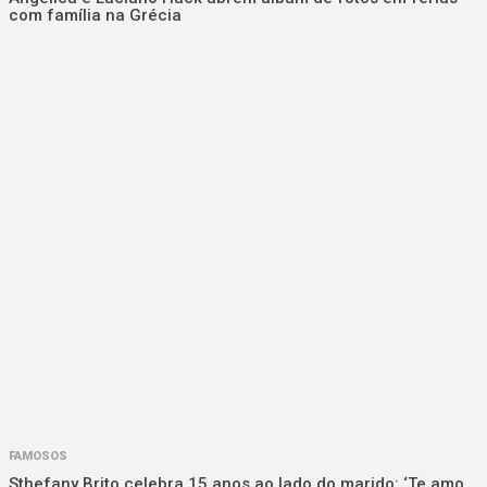
com família na Grécia
FAMOSOS
Sthefany Brito celebra 15 anos ao lado do marido: ‘Te amo