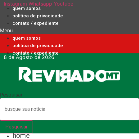
Ir
Instagram
Whatsapp
Youtube
quem somos
para
política de privacidade
o
contato / expediente
conteúdo
Menu
quem somos
política de privacidade
contato / expediente
8 de Agosto de 2026
Pesquisar
Pesquisar
home