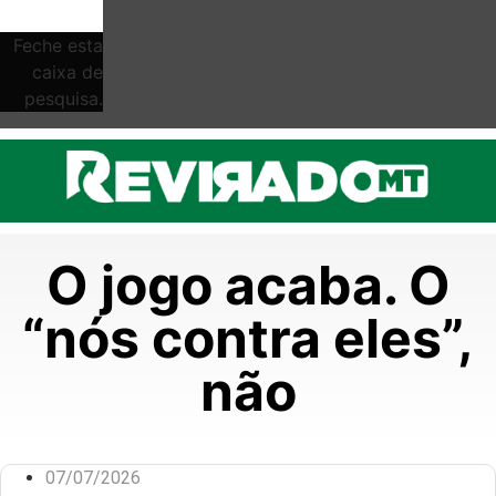
Feche esta
caixa de
pesquisa.
O jogo acaba. O
“nós contra eles”,
não
07/07/2026