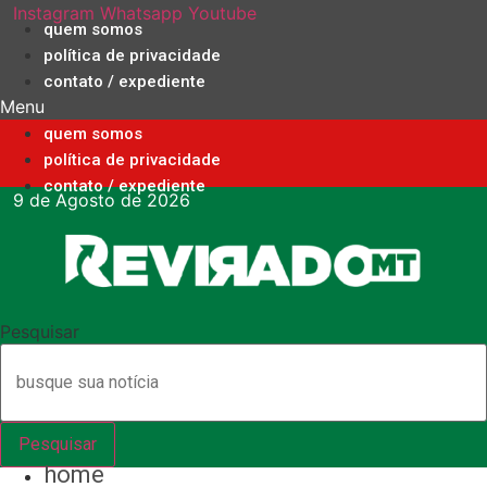
Ir
Instagram
Whatsapp
Youtube
quem somos
para
política de privacidade
o
contato / expediente
conteúdo
Menu
quem somos
política de privacidade
contato / expediente
9 de Agosto de 2026
Pesquisar
Pesquisar
home