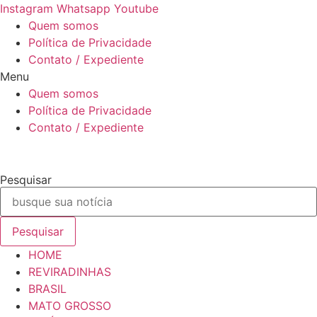
Ir
Instagram
Whatsapp
Youtube
para
Quem somos
o
Política de Privacidade
conteúdo
Contato / Expediente
Menu
Quem somos
Política de Privacidade
Contato / Expediente
6 de Agosto de 2026
Pesquisar
Pesquisar
HOME
REVIRADINHAS
BRASIL
MATO GROSSO