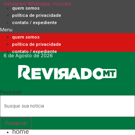
Ir
Instagram
Whatsapp
Youtube
quem somos
para
política de privacidade
o
contato / expediente
conteúdo
Menu
quem somos
política de privacidade
contato / expediente
6 de Agosto de 2026
Pesquisar
Pesquisar
home