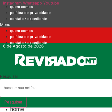
Ir
Instagram
Whatsapp
Youtube
quem somos
para
política de privacidade
o
contato / expediente
conteúdo
Menu
quem somos
política de privacidade
contato / expediente
6 de Agosto de 2026
Pesquisar
Pesquisar
home