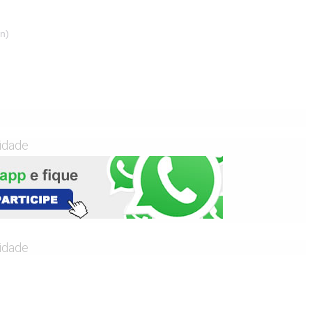
n)
cidade
cidade