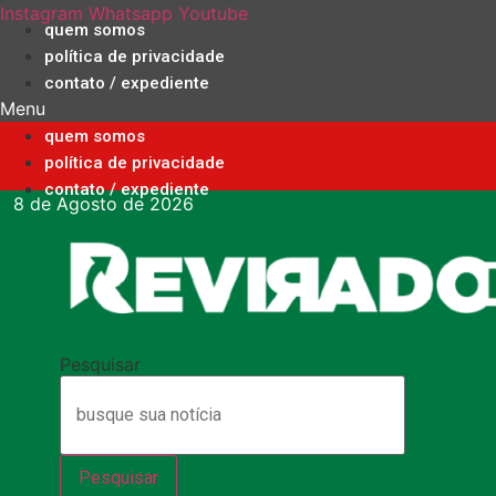
Ir
Instagram
Whatsapp
Youtube
quem somos
para
política de privacidade
o
contato / expediente
conteúdo
Menu
quem somos
política de privacidade
contato / expediente
8 de Agosto de 2026
Pesquisar
Pesquisar