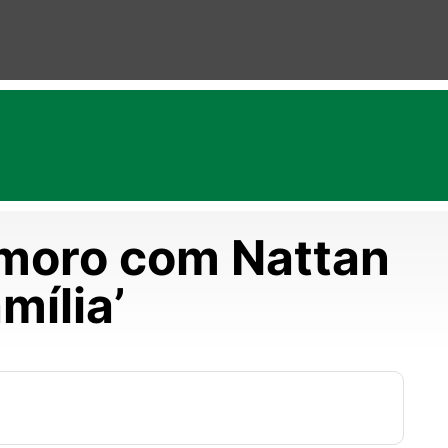
amoro com Nattan
mília’