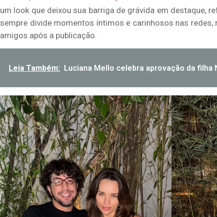
um look que deixou sua barriga de grávida em destaque, re
sempre divide momentos íntimos e carinhosos nas redes,
amigos após a publicação.
Leia Também:
Luciana Mello celebra aprovação da filha N