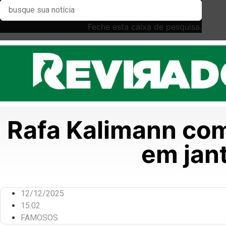
Feche esta caixa de pesquisa.
Rafa Kalimann co
em jant
12/12/2025
15:02
FAMOSOS