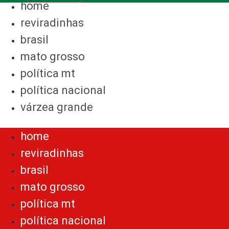
home
reviradinhas
brasil
mato grosso
política mt
política nacional
várzea grande
Menu
home
reviradinhas
brasil
mato grosso
política mt
política nacional