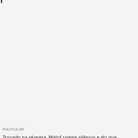
POLÍTICA MT
Trocado na véspera, Maluf rompe silêncio e diz que