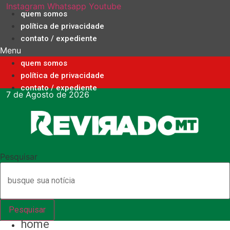
Ir
Instagram
Whatsapp
Youtube
quem somos
para
política de privacidade
o
contato / expediente
conteúdo
Menu
quem somos
política de privacidade
contato / expediente
7 de Agosto de 2026
Pesquisar
Pesquisar
home