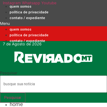
Ir
Instagram
Whatsapp
Youtube
quem somos
para
política de privacidade
o
contato / expediente
conteúdo
Menu
quem somos
política de privacidade
contato / expediente
7 de Agosto de 2026
Pesquisar
Pesquisar
home