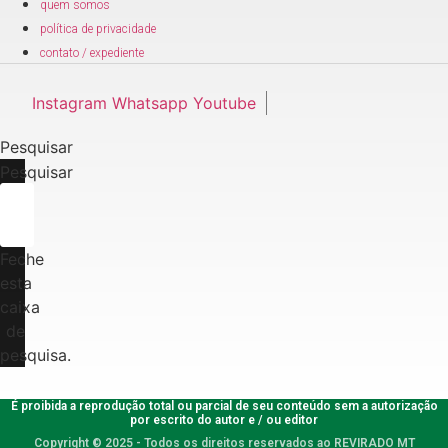
quem somos
política de privacidade
contato / expediente
Instagram
Whatsapp
Youtube
Pesquisar
Pesquisar
Feche
esta
caixa
de
pesquisa.
É proibida a reprodução total ou parcial de seu conteúdo sem a autorização
por escrito do autor e / ou editor
Copyright © 2025 - Todos os direitos reservados ao REVIRADO MT