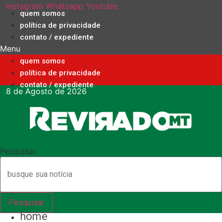
Ir
Instagram
Whatsapp
Youtube
quem somos
para
política de privacidade
o
contato / expediente
conteúdo
Menu
quem somos
política de privacidade
contato / expediente
8 de Agosto de 2026
Pesquisar
Pesquisar
home