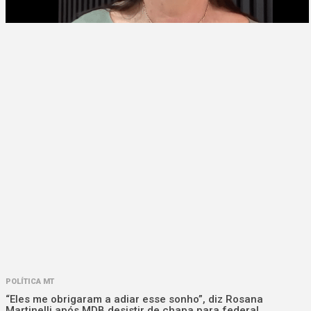
POLÍTICA MT
“Eles me obrigaram a adiar esse sonho”, diz Rosana
Martinelli após MDB desistir de chapa para federal