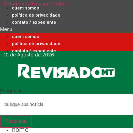
Ir
Instagram
Whatsapp
Youtube
quem somos
para
política de privacidade
o
contato / expediente
conteúdo
Menu
quem somos
política de privacidade
contato / expediente
10 de Agosto de 2026
Pesquisar
Pesquisar
home