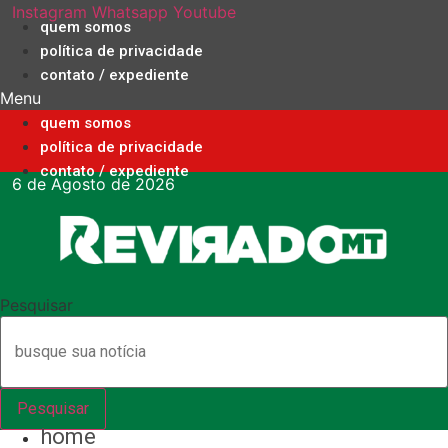
Ir
Instagram
Whatsapp
Youtube
quem somos
para
política de privacidade
o
contato / expediente
conteúdo
Menu
quem somos
política de privacidade
contato / expediente
6 de Agosto de 2026
Pesquisar
Pesquisar
home